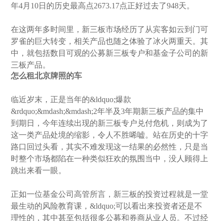
年4月10日的历史最高点2673.17点正好过去了948天。
在这两年多时间里，新三板市场经历了从宾客如云到门可
罗雀的巨大转变，相关产品也随之体验了冰火两重天。其
中，就包括数目可观的公募新三板专户和基金子公司的新
三板产品。
怎么租北京牌照的车
临近岁末，正是当年的&ldquo;爆款
&rdquo;&mdash;&mdash;2年半及3年期新三板产品的集中
到期日，今年连续出现的新三板专户兑付危机，则成为了
这一类产品处境的缩影，令人不胜唏嘘。站在历史的十字
路口回过头看，其实不难发现这一结果的必然性，只是当
时整个市场都陷在一种类似狂欢的氛围当中，没人顾得上
跳出来看一眼。
正如一位基金公司高管所言，新三板的投资过程就是一堂
最生动的风险教育课，&ldquo;可以看出来投资者还是不
理性的，其中甚至包括很多公募和券商从业人员。不过经