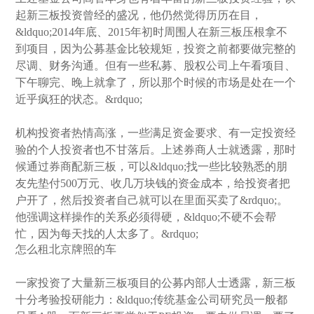
起新三板投资曾经的盛况，他仍然觉得历历在目，
&ldquo;2014年底、2015年初时周围人在新三板压根拿不
到项目，因为公募基金比较规矩，投资之前都要做完整的
尽调、财务沟通。但有一些私募、股权公司上午看项目、
下午聊完、晚上就拿了，所以那个时候的市场是处在一个
近乎疯狂的状态。&rdquo;
机构投资者热情高涨，一些满足资金要求、有一定投资经
验的个人投资者也不甘落后。上述券商人士就透露，那时
候通过券商配新三板，可以&ldquo;找一些比较熟悉的朋
友先垫付500万元、收几万块钱的资金成本，给投资者把
户开了，然后投资者自己就可以在里面买卖了&rdquo;。
他强调这样操作的关系必须得硬，&ldquo;不硬不会帮
忙，因为每天找的人太多了。&rdquo;
怎么租北京牌照的车
一家投资了大量新三板项目的公募内部人士透露，新三板
十分考验投研能力：&ldquo;传统基金公司研究员一般都