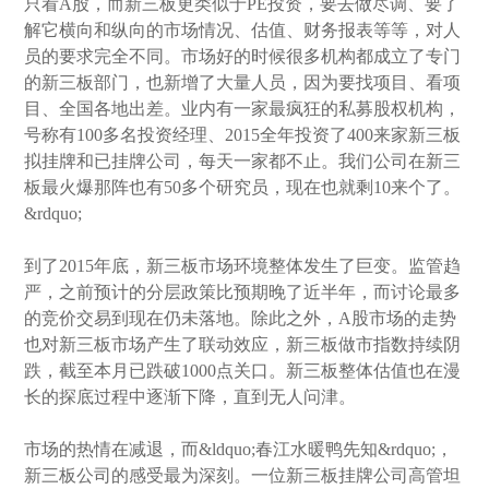
只看A股，而新三板更类似于PE投资，要去做尽调、要了
解它横向和纵向的市场情况、估值、财务报表等等，对人
员的要求完全不同。市场好的时候很多机构都成立了专门
的新三板部门，也新增了大量人员，因为要找项目、看项
目、全国各地出差。业内有一家最疯狂的私募股权机构，
号称有100多名投资经理、2015全年投资了400来家新三板
拟挂牌和已挂牌公司，每天一家都不止。我们公司在新三
板最火爆那阵也有50多个研究员，现在也就剩10来个了。
&rdquo;
到了2015年底，新三板市场环境整体发生了巨变。监管趋
严，之前预计的分层政策比预期晚了近半年，而讨论最多
的竞价交易到现在仍未落地。除此之外，A股市场的走势
也对新三板市场产生了联动效应，新三板做市指数持续阴
跌，截至本月已跌破1000点关口。新三板整体估值也在漫
长的探底过程中逐渐下降，直到无人问津。
市场的热情在减退，而&ldquo;春江水暖鸭先知&rdquo;，
新三板公司的感受最为深刻。一位新三板挂牌公司高管坦