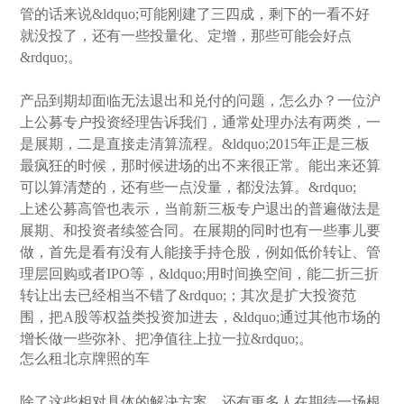
管的话来说&ldquo;可能刚建了三四成，剩下的一看不好
就没投了，还有一些投量化、定增，那些可能会好点
&rdquo;。
产品到期却面临无法退出和兑付的问题，怎么办？一位沪
上公募专户投资经理告诉我们，通常处理办法有两类，一
是展期，二是直接走清算流程。&ldquo;2015年正是三板
最疯狂的时候，那时候进场的出不来很正常。能出来还算
可以算清楚的，还有些一点没量，都没法算。&rdquo;
上述公募高管也表示，当前新三板专户退出的普遍做法是
展期、和投资者续签合同。在展期的同时也有一些事儿要
做，首先是看有没有人能接手持仓股，例如低价转让、管
理层回购或者IPO等，&ldquo;用时间换空间，能二折三折
转让出去已经相当不错了&rdquo;；其次是扩大投资范
围，把A股等权益类投资加进去，&ldquo;通过其他市场的
增长做一些弥补、把净值往上拉一拉&rdquo;。
怎么租北京牌照的车
除了这些相对具体的解决方案，还有更多人在期待一场根