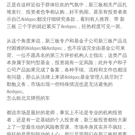
正是在这样近似于群体狂欢的气氛中，新三板相关产品扎
堆发行、投资者也争相认购，好不热闹。甚至有投资者表
示自己&ldquo;都没仔细研究条款，看到有人推荐、带 新
三板 三个字的就赶紧买了&rdquo;，狂热程度可见一斑。
从这个角度来说，新三板专户和基金子公司新三板产品兑
付困难的&ldquo;锅&rdquo;，也不应该完全由基金公司来
背。一位不愿具名的第三方评价机构人士指出，这类产品
本身属于契约型基金，投资就有一定风险；此外专户和子
公司产品如果完成了备案，各种手续、流程和文件也都没
有问题，那么从法律上来讲&ldquo;基金管理人就尽到了
勤勉义务，市场出现一些特殊情况也是无法避免的
&rdquo;。
怎么租北京牌照的车
都说市场是最好的老师，事实上不论是专业的机构投资
者，还是有一定基础的个人投资者，新三板投资都给大家
上了一堂最生动的风险教育课。市场本身其实并不疯狂，
疯狂的是受到鼓动的人心。所以尽管我们在新三板投资案