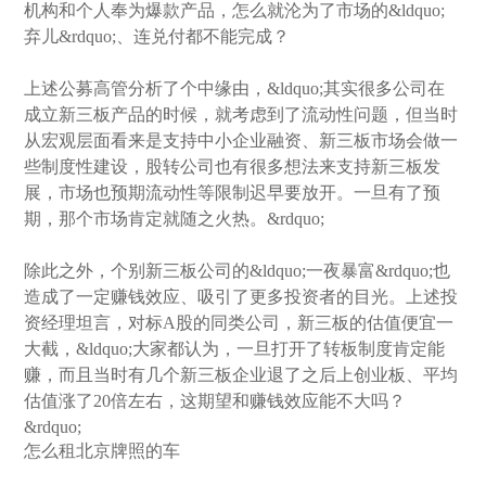
机构和个人奉为爆款产品，怎么就沦为了市场的&ldquo;
弃儿&rdquo;、连兑付都不能完成？
上述公募高管分析了个中缘由，&ldquo;其实很多公司在
成立新三板产品的时候，就考虑到了流动性问题，但当时
从宏观层面看来是支持中小企业融资、新三板市场会做一
些制度性建设，股转公司也有很多想法来支持新三板发
展，市场也预期流动性等限制迟早要放开。一旦有了预
期，那个市场肯定就随之火热。&rdquo;
除此之外，个别新三板公司的&ldquo;一夜暴富&rdquo;也
造成了一定赚钱效应、吸引了更多投资者的目光。上述投
资经理坦言，对标A股的同类公司，新三板的估值便宜一
大截，&ldquo;大家都认为，一旦打开了转板制度肯定能
赚，而且当时有几个新三板企业退了之后上创业板、平均
估值涨了20倍左右，这期望和赚钱效应能不大吗？
&rdquo;
怎么租北京牌照的车