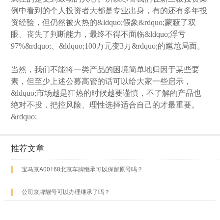
例中看到的个人投资者大都是专业出身，有的还有多年投
资经验，但仍然被火热的&ldquo;假象&rdquo;蒙蔽了双
眼、丧失了判断能力，最终不得不面临&ldquo;浮亏
97%&rdquo;、&ldquo;100万元变3万&rdquo;的尴尬局面。
当然，我们不能将一类产品的困境简单地归因于某些要
素，但至少上述公募高管的话可以给大家一些启示，
&ldquo;市场越是狂热的时候越要谨慎，不了解的产品也
绝对不投，把控风险、理性选择适合自己的才最重要。
&rdquo;
推荐文章
▌
宝马京A00168北京车牌继承可以保留原号吗？
▌
公司京牌靓号可以办理继承了吗？