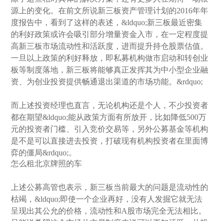
源上的变化。在前文所说新三板资产管理计划的2016年年
度报告中，看到了这样的表述，&ldquo;新三板最近密集
的利好政策或许会吸引部分增量资金入市，在一定程度提
高新三板市场流动性和活跃度，进而提升持仓股票估值。
一旦以上政策的利好释放，即私募机构做市启动和转创业
板等制度落地，新三板将能够真正发挥其为中小型企业融
资、为创业投资提供畅通退出渠道的市场功能。&rdquo;
而上述投资经理也直言，无论机构还是个人，不少投资者
都在期望&ldquo;能从政策方面有所放开，比如降低500万
元的投资者门槛、引入竞价交易等，另外公募基金等机构
是不是可以直接进去投资，打破现有机构投资者在里面博
弈的僵局&rdquo;。
怎么租北京牌照的车
上述公募高管也表示，新三板当前最大的问题是流动性的
枯竭，&ldquo;即使一个企业再好，没有人发掘它就无法
呈现出其公允的价格，流动性和A股市场完全无法相比。