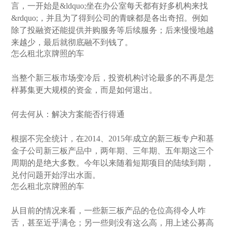
言，一开始是&ldquo;坐在办公室每天都有好多机构来找
&rdquo;，并且为了得到公司的青睐都是各出奇招。例如
除了投融资还能提供并购服务等后续服务；后来慢慢地越
来越少，最后就彻底融不到钱了。
怎么租北京牌照的车
当整个新三板市场变冷后，投资机构讨论最多的不再是怎
样募集更大规模的资金，而是如何退出。
何去何从：解决方案能否行得通
根据不完全统计，在2014、2015年成立的新三板专户和基
金子公司新三板产品中，两年期、三年期、五年期这三个
周期的是绝大多数。今年以来随着短期项目的陆续到期，
兑付问题开始浮出水面。
怎么租北京牌照的车
从目前的情况来看，一些新三板产品的仓位高得令人咋
舌，甚至近乎满仓；另一些则没有这么高，用上述公募高