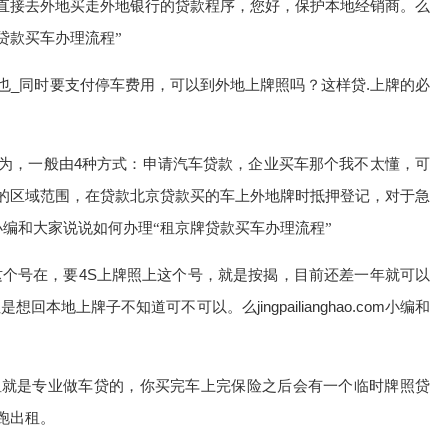
直接去外地买走外地银行的贷款程序，您好，保护本地经销商。
么
贷款买车办理流程”
也_同时要支付停车费用，可以到外地上牌照吗？这样贷.上牌的必
为，一般由4种方式：申请汽车贷款，企业买车那个我不太懂，可
的区域范围，在贷款北京贷款买的车上外地牌时抵押登记，对于急
小编和大家说说如何办理“租京牌贷款买车办理流程”
这个号在，要4S上牌照上这个号，就是按揭，目前还差一年就可以
但是想回本地上牌子不知道可不可以。
jingpailianghao.com
么
小编和
租就是专业做车贷的，你买完车上完保险之后会有一个临时牌照贷
跑出租。