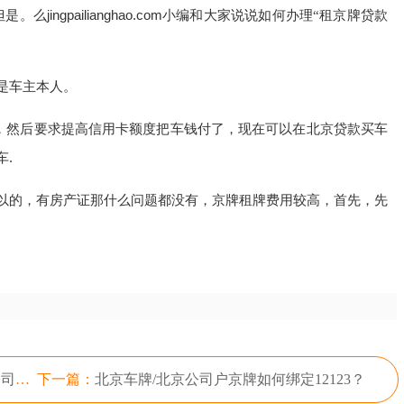
但是。
jingpailianghao.com
么
小编和大家说说如何办理“租京牌贷款
是车主本人。
你，然后要求提高信用卡额度把车钱付了，现在可以在北京贷款买车
.
以的，有房产证那什么问题都没有，京牌租牌费用较高，首先，先
京牌
下一篇：
北京车牌/北京公司户京牌如何绑定12123？