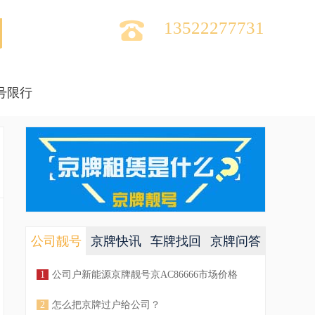

13522277731
号限行
公司靓号
京牌快讯
车牌找回
京牌问答
1
公司户新能源京牌靓号京AC86666市场价格
多
2
怎么把京牌过户给公司？