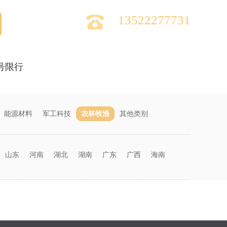

13522277731
号限行
能源材料
军工科技
农林牧渔
其他类别
山东
河南
湖北
湖南
广东
广西
海南