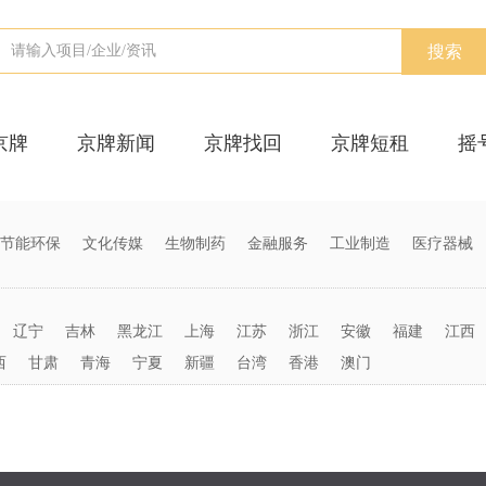
搜索
京牌
京牌新闻
京牌找回
京牌短租
摇
节能环保
文化传媒
生物制药
金融服务
工业制造
医疗器械
辽宁
吉林
黑龙江
上海
江苏
浙江
安徽
福建
江西
西
甘肃
青海
宁夏
新疆
台湾
香港
澳门