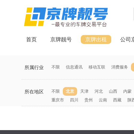
首页
京牌靓号
京牌出租
公司
所属行业
不限
信息通讯
移动互联
消费服务
所在地区
不限
北京
天津
河北
山西
内蒙
重庆市
四川
贵州
云南
西藏
陕