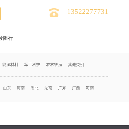

13522277731
号限行
能源材料
军工科技
农林牧渔
其他类别
山东
河南
湖北
湖南
广东
广西
海南