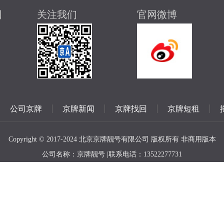
回
关注我们
官网微博
公司京牌
京牌新闻
京牌找回
京牌短租
Copyright © 2017-2024 北京京牌靓号有限公司 版权所有 非商用版本
公司名称：京牌靓号 |联系电话：13522277731