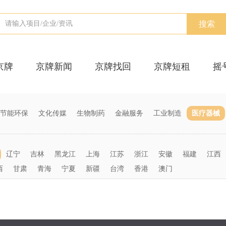
搜索
京牌
京牌新闻
京牌找回
京牌短租
摇
节能环保
文化传媒
生物制药
金融服务
工业制造
医疗器械
辽宁
吉林
黑龙江
上海
江苏
浙江
安徽
福建
江西
西
甘肃
青海
宁夏
新疆
台湾
香港
澳门