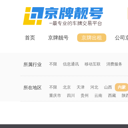
首页
京牌靓号
京牌出租
公司
所属行业
不限
信息通讯
移动互联
消费服务
所在地区
不限
北京
天津
河北
山西
内蒙
重庆市
四川
贵州
云南
西藏
陕