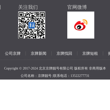
回
关注我们
官网微博
公司京牌
京牌新闻
京牌找回
京牌短租
Copyright © 2017-2024 北京京牌靓号有限公司 版权所有 非商用版本
公司名称：京牌靓号 |联系电话：13522277731