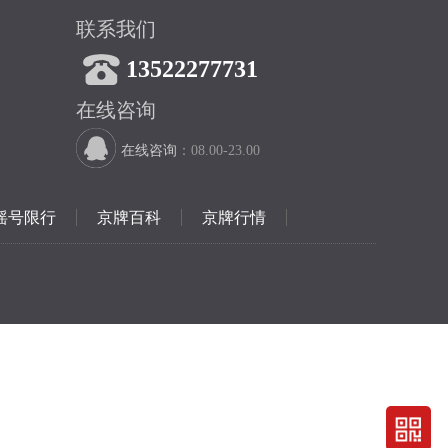
联系我们

13522277731
在线咨询
在线咨询
：08.00-23.00
摇号限行
京牌百科
京牌行情