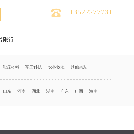

13522277731
号限行
能源材料
军工科技
农林牧渔
其他类别
山东
河南
湖北
湖南
广东
广西
海南