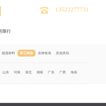

13522277731
号限行
能源材料
军工科技
农林牧渔
其他类别
山东
河南
湖北
湖南
广东
广西
海南