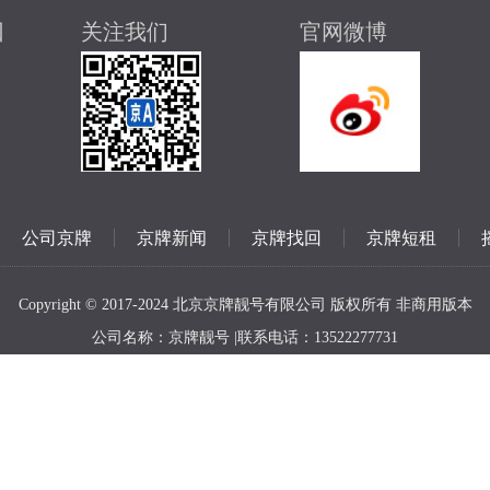
回
关注我们
官网微博
公司京牌
京牌新闻
京牌找回
京牌短租
Copyright © 2017-2024 北京京牌靓号有限公司 版权所有 非商用版本
公司名称：京牌靓号 |联系电话：13522277731