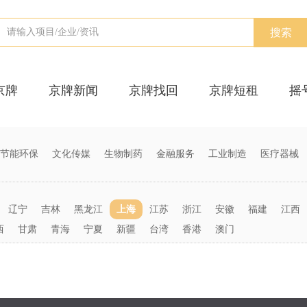
搜索
京牌
京牌新闻
京牌找回
京牌短租
摇
节能环保
文化传媒
生物制药
金融服务
工业制造
医疗器械
辽宁
吉林
黑龙江
上海
江苏
浙江
安徽
福建
江西
西
甘肃
青海
宁夏
新疆
台湾
香港
澳门