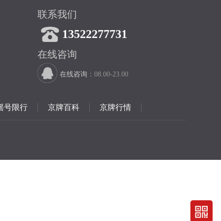
联系我们

13522277731
在线咨询
在线咨询
：08.00-23.00
摇号限行
京牌百科
京牌行情