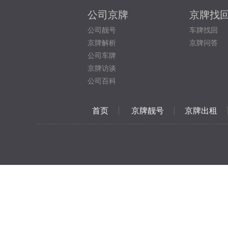
公司京牌
京牌找
公司靓号
车牌找回
京牌解析
京牌问答
公司车牌
京牌访谈
公司百科
首页
京牌靓号
京牌出租