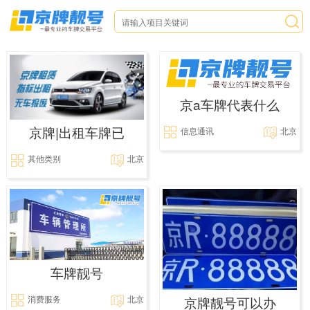
京a车牌代表什么
京牌|出租车牌已
信息通讯
北京
其他类别
北京
车牌靓号
消费服务
北京
京牌靓号可以办