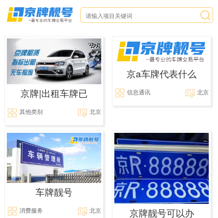
京a车牌代表什么
京牌|出租车牌已
信息通讯
北京
其他类别
北京
车牌靓号
消费服务
北京
京牌靓号可以办