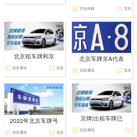
文化传媒
北京
北京租车牌和京
北京车牌京A代表
信息通讯
北京
信息通讯
北京
京牌|出租车牌已
2022年北京车牌号
信息通讯
信息通讯
北京