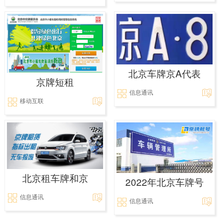
北京车牌京A代表
京牌短租
信息通讯
移动互联
北京租车牌和京
2022年北京车牌号
信息通讯
信息通讯