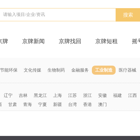
搜索
京牌
京牌新闻
京牌找回
京牌短租
摇
节能环保
文化传媒
生物制药
金融服务
工业制造
医疗器械
辽宁
吉林
黑龙江
上海
江苏
浙江
安徽
福建
江西
西
甘肃
青海
宁夏
新疆
台湾
香港
澳门