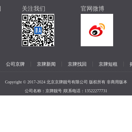
回
关注我们
官网微博
公司京牌
京牌新闻
京牌找回
京牌短租
Copyright © 2017-2024 北京京牌靓号有限公司 版权所有 非商用版本
公司名称：京牌靓号 |联系电话：13522277731