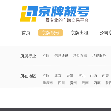
首页
京牌靓号
京牌出租
公司
所属行业
不限
信息通讯
移动互联
消费服务
所在地区
不限
北京
天津
河北
山西
内蒙
重庆市
四川
贵州
云南
西藏
陕