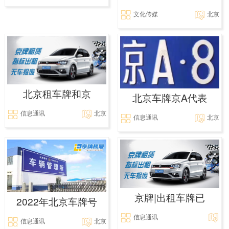
文化传媒
北京
北京租车牌和京
北京车牌京A代表
信息通讯
北京
信息通讯
北京
京牌|出租车牌已
2022年北京车牌号
信息通讯
信息通讯
北京