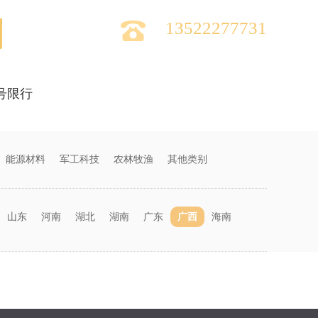

13522277731
号限行
能源材料
军工科技
农林牧渔
其他类别
山东
河南
湖北
湖南
广东
广西
海南