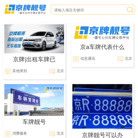
京a车牌代表什么
京牌|出租车牌已
信息通讯
北京
其他类别
北京
车牌靓号
消费服务
北京
京牌靓号可以办