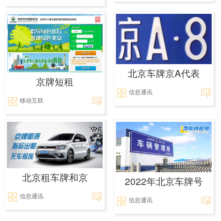
北京车牌京A代表
京牌短租
信息通讯
移动互联
北京租车牌和京
2022年北京车牌号
信息通讯
信息通讯