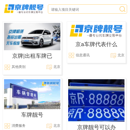
京a车牌代表什么
京牌|出租车牌已
信息通讯
北京
其他类别
北京
车牌靓号
消费服务
北京
京牌靓号可以办