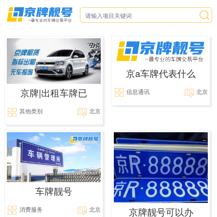
京a车牌代表什么
京牌|出租车牌已
信息通讯
北京
其他类别
北京
车牌靓号
消费服务
北京
京牌靓号可以办