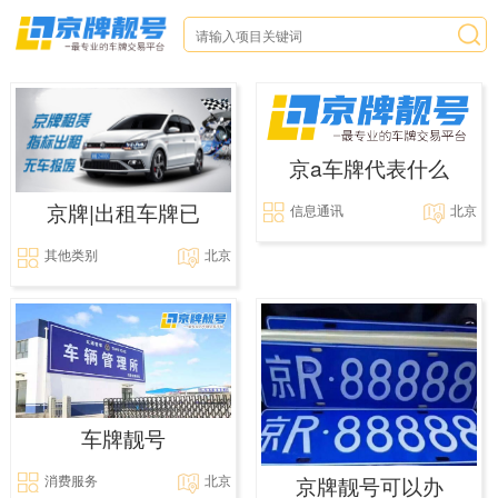
京a车牌代表什么
京牌|出租车牌已
信息通讯
北京
其他类别
北京
车牌靓号
消费服务
北京
京牌靓号可以办