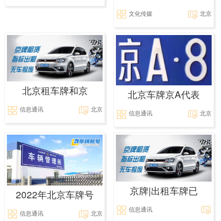
文化传媒
北京
北京租车牌和京
北京车牌京A代表
信息通讯
北京
信息通讯
北京
京牌|出租车牌已
2022年北京车牌号
信息通讯
信息通讯
北京