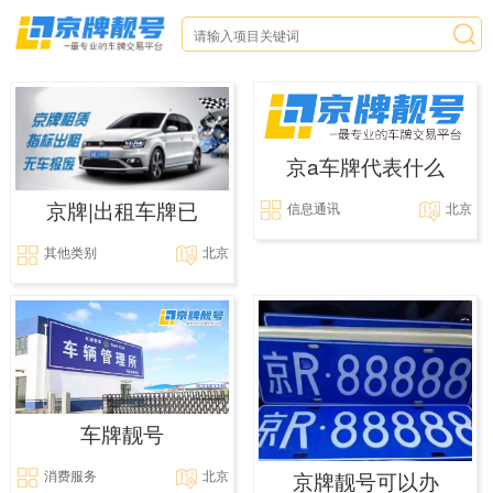
京a车牌代表什么
京牌|出租车牌已
信息通讯
北京
其他类别
北京
车牌靓号
消费服务
北京
京牌靓号可以办