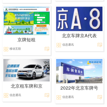
北京车牌京A代表
京牌短租
信息通讯
移动互联
北京租车牌和京
2022年北京车牌号
信息通讯
信息通讯