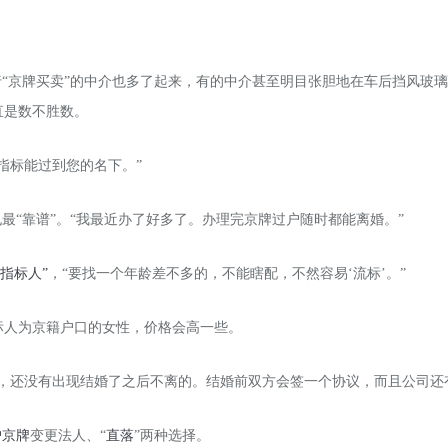
行“京牌买卖”的中介也多了起来，有的中介甚至明目张胆地在车后挡风玻璃
直是数不胜数
。
指标能过到您的名下。”
最“靠谱”。“我最近办了好多了。办理完京牌过户随时都能离婚。”
指标人”
，“要找一个年龄差不多的，不能瞎配，不然容易‘流标’。”
标人为京籍户口的女性，价格会高一些。
，还没有出现结婚了之后不离的。结婚前双方会签一个协议，而且公司还
户京牌
变更法人、“
直落
”两种选择。