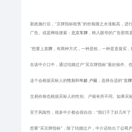
新政施行后，“京牌指标租售”的价格随之水涨船高，进
广告。或是网络搜索：
北京车牌
，映入眼帘的广告那简
“想要上
京牌
，有两种方式，一种是租，一种是直接买，
在该中介口中，通过结婚过户“买京牌指标”最好操作、也
这个会根据买标人的
性别
和
年龄
.
户籍
，选择合适的“
京牌
交易价格也根据买标人的性别、户籍有所不同。如果买
至于风险性，很多中介都会很自信：“我们干了好几年了
想要“买京牌指标”，除了结婚过户，中介还给出了
公司