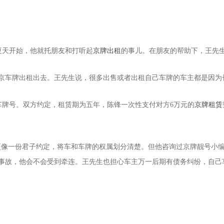
夏天开始，他就托朋友和打听起
京牌出租
的事儿。在朋友的帮助下，王先
北京车牌出租出去。王先生说，很多出售或者出租自己车牌的车主都是因为
车牌号。双方约定，租赁期为五年，陈锋一次性支付对方6万元的
京牌租赁
更像一份君子约定，将车和车牌的权属划分清楚。但他咨询过京牌靓号小
通事故，他会不会受到牵连。王先生也担心车主万一后期有债务纠纷，自己