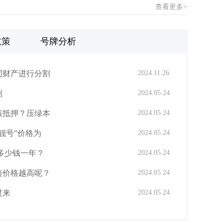
查看更多>
政策
号牌分析
同财产进行分割
2024.11.26
别
2024.05.24
该抵押？压绿本
2024.05.24
靓号”价格为
2024.05.24
多少钱一年？
2024.05.24
短价格越高呢？
2024.05.24
过来
2024.05.24