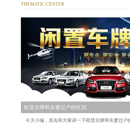
THEMATIC CENTER
北京租京牌长期20年该不该抵押？压绿本
近看到不少客户小编文章下面留言。说想不通为什