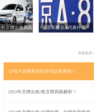
牌和京牌出租风险
北京车牌京A代表什么？
须知
查看更多>
公司户京牌有诉讼的可以变更吗？
2022年京牌出租/租京牌风险解析！