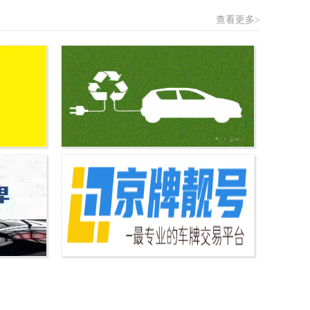
查看更多>