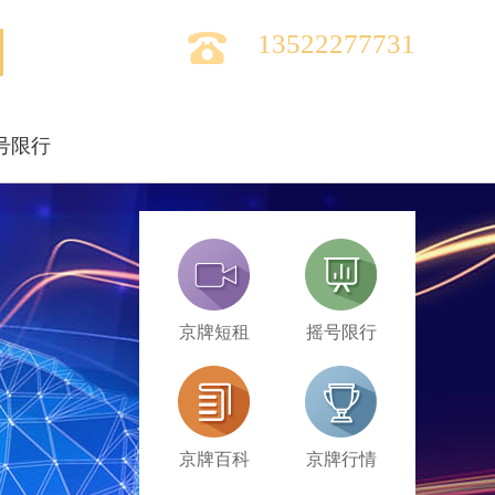

13522277731
号限行
京牌短租
摇号限行
京牌百科
京牌行情