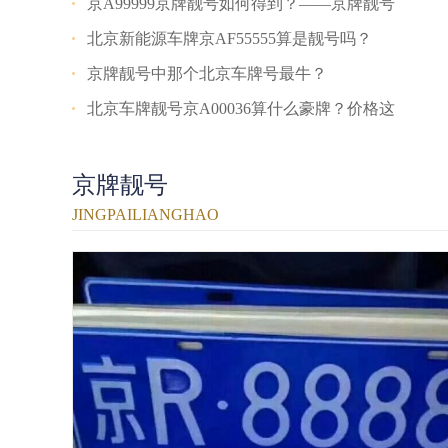
京A99999京牌靓号如何得到？——京牌靓号
■
北京新能源车牌京AF55555算是靓号吗？
■
京牌靓号中那个北京车牌号最牛？
■
北京车牌靓号京A00036算什么豪牌？价格这
■
京牌靓号
JINGPAILIANGHAO