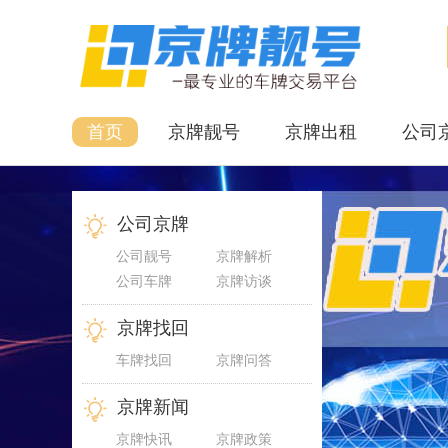
首页
京牌靓号
京牌出租
公司
公司京牌
公司靓号
京牌解析
公司车牌
京牌访谈
京牌找回
车牌找回
京牌问答
京牌新闻
京牌快讯
京牌政策